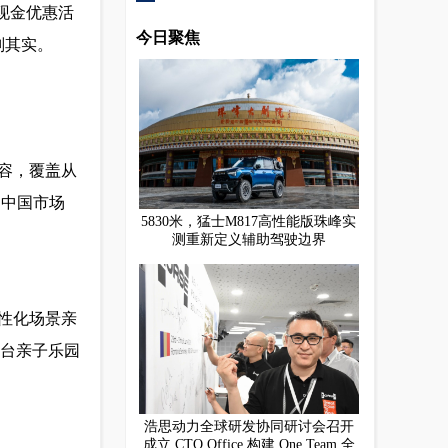
现金优惠活
今日聚焦
副其实。
容，覆盖从
为中国市场
5830米，猛士M817高性能版珠峰实
测重新定义辅助驾驶边界
性化场景亲
展台亲子乐园
浩思动力全球研发协同研讨会召开
成立 CTO Office 构建 One Team 全