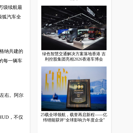
6万级续航最
极狐汽车全
麦格纳共建的
绿色智慧交通解决方案落地香港 吉
利控股集团亮相2026香港车博会
的每一辆车
s左右。阿尔
25载全球领航，载誉再启新程——亿
HUD，不仅
纬锂能获评“全球影响力年度企业”