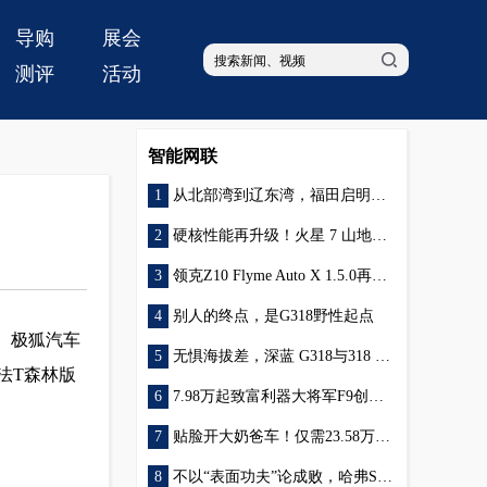
导购
展会
测评
活动
智能网联
从北部湾到辽东湾，福田启明星以用户口碑点亮绿色物流新程
硬核性能再升级！火星 7 山地版解锁皮卡新可能
领克Z10 Flyme Auto X 1.5.0再升级，解锁全场景高阶辅助驾驶功能
别人的终点，是G318野性起点
行。极狐汽车
无惧海拔差，深蓝 G318与318 国道创作之旅燃情启航
法T森林版
7.98万起致富利器大将军F9创富版来袭！创业致富“大”有“底”气！
贴脸开大奶爸车！仅需23.58万，领克09 EM-P大五座堪称同级最好开的大车
不以“表面功夫”论成败，哈弗SUV更重视“内外兼修”