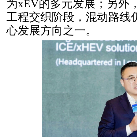
为xEV的多元发展；另外
工程交织阶段，混动路线
心发展方向之一。