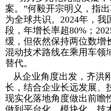
案。”何毅开宗明义，指
为全球共识。2024年，
段，年增长率超80%；20
缓，但依然保持两位数增
混动技术路线在乘用车领域
替代。
从企业角度出发，齐洪
长，结合企业长远发展、
现实化落地角度做出前瞻
做到平台化、模块化、技