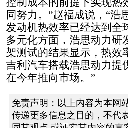
控制成本的前提下实现热
同努力。”赵福成说，“浩
发动机热效率已经达到全
多元化方面，浩思动力研
架测试的结果显示，热效率
吉利汽车搭载浩思动力提
在今年推向市场。”
免责声明：以上内容为本网
传递更多信息之目的，不代
同其观点 或证实其内容的真