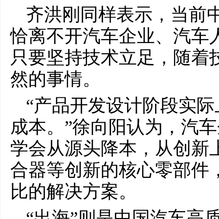
齐洪刚同样表示，当前
恰离不开汽车企业、汽车人
只要坚持技术立足，随着
然的事情。
“产品开发设计阶段实际
成本。”徐向阳认为，汽
学会从源头降本，从创新
合器等创新的核心零部件
比的解决方案。
“出海”则是中国汽车高