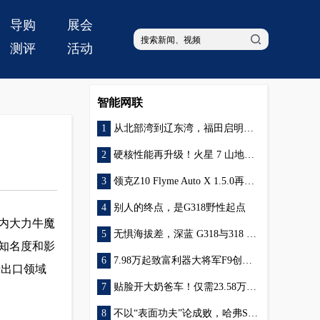
导购
展会
测评
活动
智能网联
从北部湾到辽东湾，福田启明星以用户口碑点亮绿色物流新程
硬核性能再升级！火星 7 山地版解锁皮卡新可能
领克Z10 Flyme Auto X 1.5.0再升级，解锁全场景高阶辅助驾驶功能
别人的终点，是G318野性起点
间内大力牛魔
无惧海拔差，深蓝 G318与318 国道创作之旅燃情启航
知名度和影
7.98万起致富利器大将军F9创富版来袭！创业致富“大”有“底”气！
卡出口领域
贴脸开大奶爸车！仅需23.58万，领克09 EM-P大五座堪称同级最好开的大车
不以“表面功夫”论成败，哈弗SUV更重视“内外兼修”