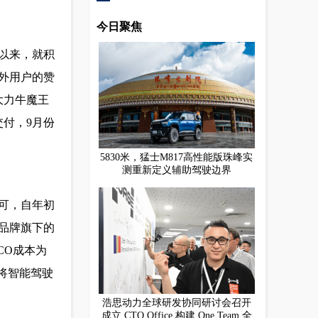
今日聚焦
以来，就积
外用户的赞
大力牛魔王
付，9月份
5830米，猛士M817高性能版珠峰实
测重新定义辅助驾驶边界
认可，自年初
品牌旗下的
CO成本为
将智能驾驶
浩思动力全球研发协同研讨会召开
成立 CTO Office 构建 One Team 全