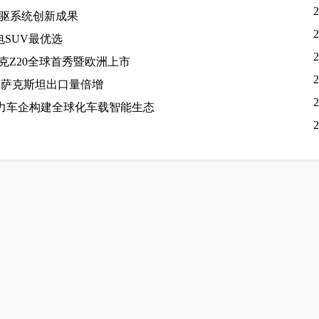
2
电驱系统创新成果
2
电SUV最优选
2
领克Z20全球首秀暨欧洲上市
2
哈萨克斯坦出口量倍增
2
海 助力车企构建全球化车载智能生态
2